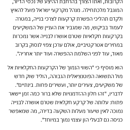
הקרובות, ואתו הצורך בהרחבת ההיצע של נכסי הדיור,
המוגבל מלכתחילה. מנהל מקרקעי ישראל פועל להאיץ
ולקדם תהליכי הפשרת קרקעות לצרכי בנייה, במטרה
לעמוד בביקוש, מה שמגביר את העניין של המשקיעים
בקרקעות חקלאיות שטרם אושרו לבנייה אשר נמכרות
במחירים אטרקטיביים, אולם ערכן צפוי לנסוק בקרוב
מאוד, עוד לפני השלמת ההפשרה ועוד יותר אחריה".
הוא מוסיף כי "השווי הנמוך של הקרקעות החקלאיות אל
מול התשואה הפוטנציאלית הגבוהה, הוליד שוק חדש
של משקיעים, צעירים יותר, ועשירים פחות. בינתיים".
לדבריו, "זהו חלון ההזדמנויות שלא ברור כמה זמן יישאר
פתוח: עלותה של קרקע חקלאית שטרם אושרה לבנייה
נמוכה לאין שיעור מעלות השקעה בדירה, מה שמאפשר
כניסה גם לבעלי הון עצמי נמוך במיוחד".